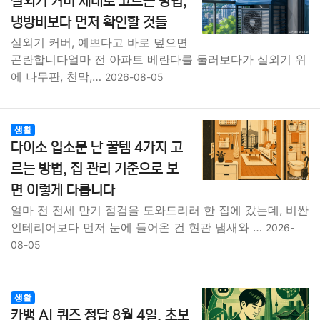
실외기 커버 제대로 고르는 방법,
냉방비보다 먼저 확인할 것들
실외기 커버, 예쁘다고 바로 덮으면
곤란합니다얼마 전 아파트 베란다를 둘러보다가 실외기 위
에 나무판, 천막,…
2026-08-05
생활
다이소 입소문 난 꿀템 4가지 고
르는 방법, 집 관리 기준으로 보
면 이렇게 다릅니다
얼마 전 전세 만기 점검을 도와드리러 한 집에 갔는데, 비싼
인테리어보다 먼저 눈에 들어온 건 현관 냄새와 …
2026-
08-05
생활
카뱅 AI 퀴즈 정답 8월 4일, 초보