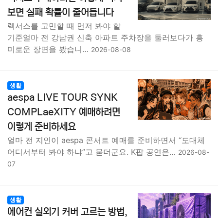
보면 실패 확률이 줄어듭니다
렉서스를 고민할 때 먼저 봐야 할
기준얼마 전 강남권 신축 아파트 주차장을 둘러보다가 흥
미로운 장면을 봤습니…
2026-08-08
생활
aespa LIVE TOUR SYNK
COMPLaeXITY 예매하려면
이렇게 준비하세요
얼마 전 지인이 aespa 콘서트 예매를 준비하면서 “도대체
어디서부터 봐야 하냐”고 묻더군요. K팝 공연은…
2026-08-
07
생활
에어컨 실외기 커버 고르는 방법,